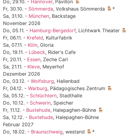
Do, 29.10. -
Hannover
, Pavillon 🪑
Fr, 30.10. -
Sömmerda
, Volkshaus Sömmerda 🪑*
Sa, 31.10. -
München
, Backstage
November 2026
Do, 05.11. -
Hamburg-Bergedorf
, Lichtwark Theater 🪑
Fr, 06.11. -
Krefeld
, Kulturfabrik
Sa, 07.11. -
Köln
, Gloria
Do, 19.11. -
Lübeck
, Rider's Cafe
Fr, 20.11. -
Essen
, Zeche Carl
Sa, 21.11. -
Kleve
, Meyerhof
Dezember 2026
Do, 03.12. -
Wolfsburg
, Hallenbad
Fr, 04.12. -
Warburg
, Pädagogisches Zentrum 🪑
Sa, 05.12. -
Schlüchtern
, Stadthalle
Do, 10.12. -
Schwerin
, Speicher
Fr, 11.12. -
Buxtehude
, Halepaghen-Bühne 🪑
Sa, 12.12. -
Buxtehude
, Halepaghen-Bühne
Februar 2027
Do, 18.02. -
Braunschweig
, westand 🪑*